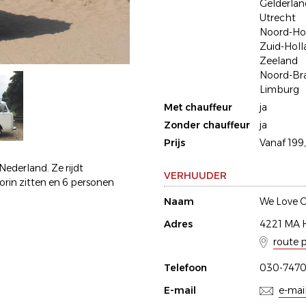
Gelderlan
Utrecht
Noord-Ho
Zuid-Holl
Zeeland
Noord-Br
Limburg
Met chauffeur
ja
Zonder chauffeur
ja
Prijs
Vanaf 199,
ederland. Ze rijdt
VERHUUDER
rin zitten en 6 personen
Naam
We Love O
Adres
4221 MA 
route 
Telefoon
030-747
E-mail
e-mai