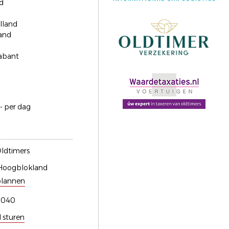
d
lland
and
abant
- per dag
ldtimers
Hoogblokland
plannen
0040
l sturen