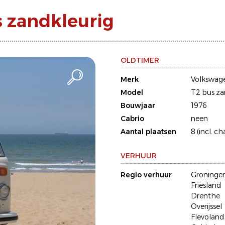
 zandkleurig
OLDTIMER
Merk
Volkswag
Model
T2 bus za
Bouwjaar
1976
Cabrio
neen
Aantal plaatsen
8 (incl. ch
VERHUUR
Regio verhuur
Groninge
Friesland
Drenthe
Overijssel
Flevoland