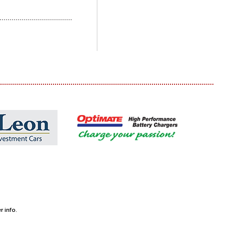
 info.