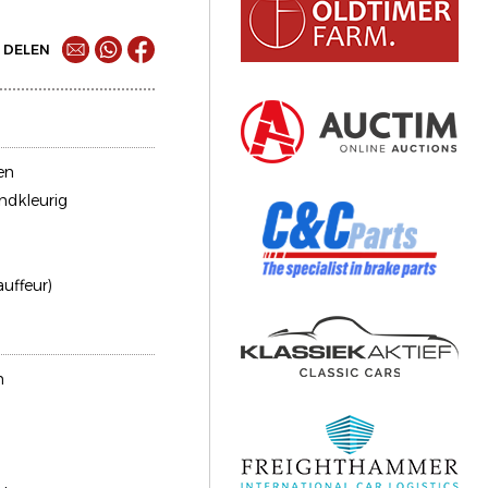
DELEN
en
ndkleurig
auffeur)
n