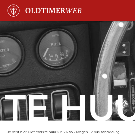
TE HU
Je bent hier:
Oldtimers te huur
>
1976 Volkswagen T2 bus zandkleurig