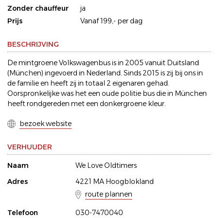
Zonder chauffeur
ja
Prijs
Vanaf 199,- per dag
BESCHRIJVING
De mintgroene Volkswagenbus is in 2005 vanuit Duitsland
(München) ingevoerd in Nederland. Sinds 2015 is zij bij ons in
de familie en heeft zij in totaal 2 eigenaren gehad.
Oorspronkelijke was het een oude politie bus die in München
heeft rondgereden met een donkergroene kleur.
bezoek website
VERHUUDER
Naam
We Love Oldtimers
Adres
4221 MA Hoogblokland
route plannen
Telefoon
030-7470040