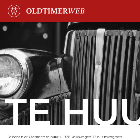
TE HU
Je bent hier:
Oldtimers te huur
>
1978 Volkswagen T2 bus mintgroen