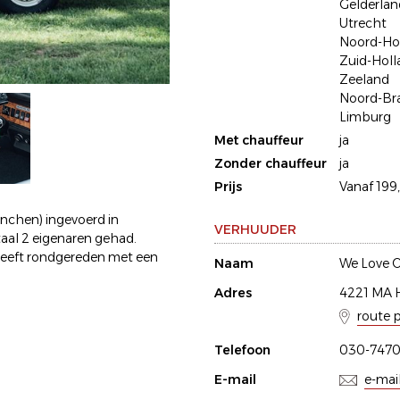
Gelderlan
Utrecht
Noord-Ho
Zuid-Holl
Zeeland
Noord-Br
Limburg
Met chauffeur
ja
Zonder chauffeur
ja
Prijs
Vanaf 199,
nchen) ingevoerd in
VERHUUDER
totaal 2 eigenaren gehad.
 heeft rondgereden met een
Naam
We Love O
Adres
4221 MA 
route 
Telefoon
030-747
E-mail
e-mai