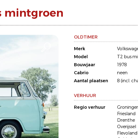
s mintgroen
OLDTIMER
Merk
Volkswag
Model
T2 bus m
Bouwjaar
1978
Cabrio
neen
Aantal plaatsen
8 (incl. ch
VERHUUR
Regio verhuur
Groninge
Friesland
Drenthe
Overijssel
Flevoland