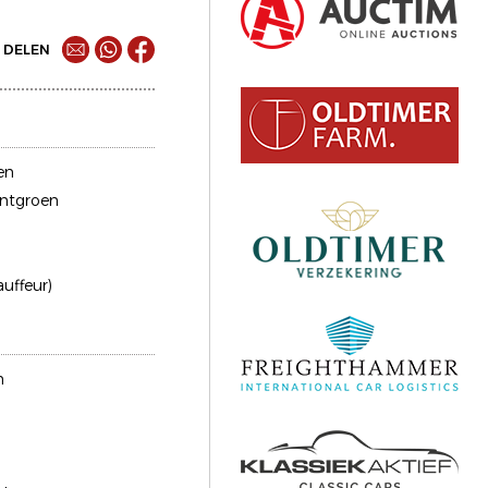
DELEN
en
intgroen
auffeur)
n