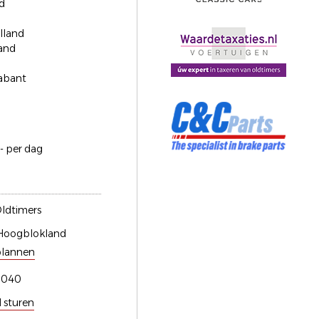
d
lland
and
abant
- per dag
ldtimers
Hoogblokland
plannen
0040
l sturen