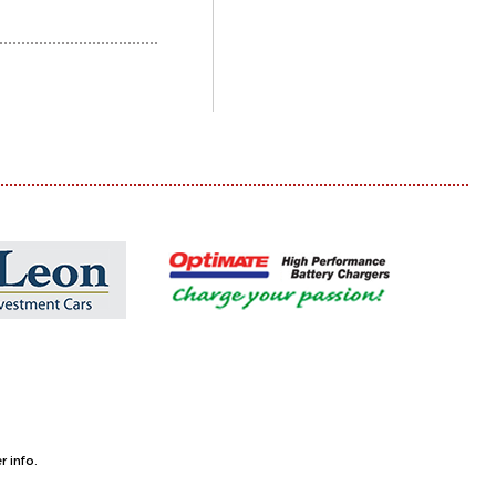
 info.