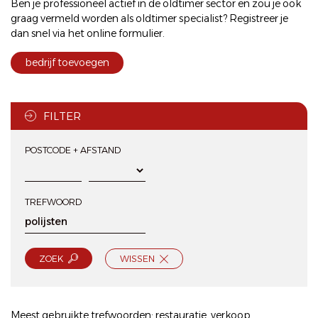
Ben je professioneel actief in de oldtimer sector en zou je ook
graag vermeld worden als oldtimer specialist? Registreer je
dan snel via het
online formulier
.
bedrijf toevoegen
FILTER
POSTCODE + AFSTAND
TREFWOORD
ZOEK
WISSEN
Meest gebruikte trefwoorden:
restauratie
,
verkoop
,