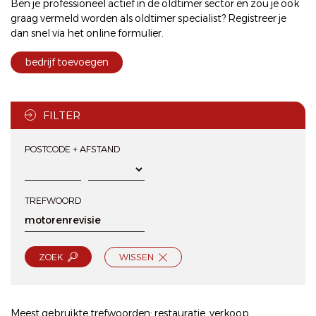
Ben je professioneel actief in de oldtimer sector en zou je ook
graag vermeld worden als oldtimer specialist? Registreer je
dan snel via het
online formulier
.
bedrijf toevoegen
FILTER
POSTCODE + AFSTAND
TREFWOORD
ZOEK
WISSEN
Meest gebruikte trefwoorden:
restauratie
,
verkoop
,