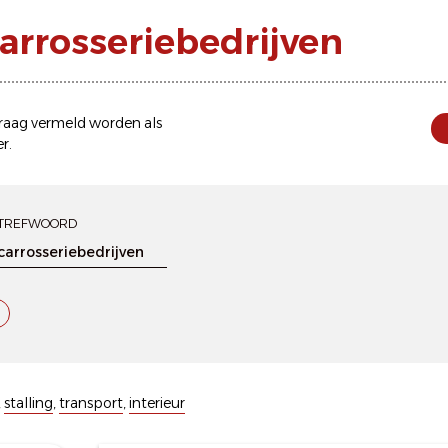
carrosseriebedrijven
 graag vermeld worden als
er
.
TREFWOORD
,
stalling
,
transport
,
interieur