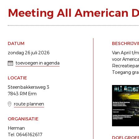
Meeting All American D
DATUM
BESCHRIJV
zondag 26 juli 2026
Van April t/
voor America
toevoegen in agenda
Recreatiepa
Toegang grat
LOCATIE
Steenbakkersweg 3
7843 RM Erm
route plannen
ORGANISATIE
Herman
Tel. 0646162617
DOELGROE