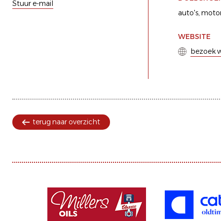
Stuur e-mail
auto's
motor
WEBSITE
bezoek w
terug naar overzicht