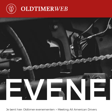
EVENE
Je bent hier:
Oldtimer evenementen
>
Meeting All American Drivers