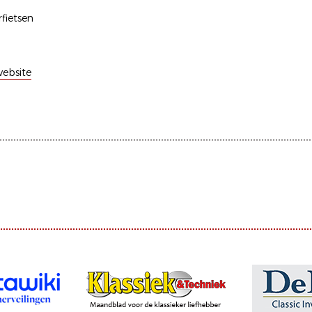
fietsen
ebsite