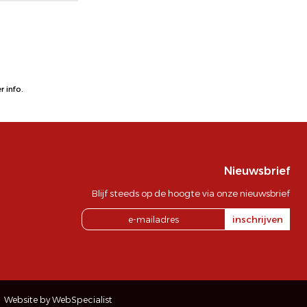
 info.
Nieuwsbrief
Blijf steeds op de hoogte via onze nieuwsbrief
inschrijven
Website by WebSpecialist