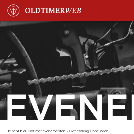
EVENE
Je bent hier:
Oldtimer evenementen
>
Oldtimerdag Opheusden