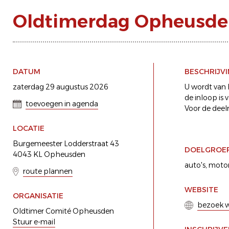
Oldtimerdag Opheusd
DATUM
BESCHRIJV
zaterdag 29 augustus 2026
U wordt van 
de inloop is 
toevoegen in agenda
Voor de deeln
LOCATIE
Burgemeester Lodderstraat 43
DOELGROE
4043 KL Opheusden
auto's
motor
route plannen
WEBSITE
ORGANISATIE
bezoek w
Oldtimer Comité Opheusden
Stuur e-mail