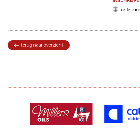
INSCHRIJV
online in
terug naar overzicht