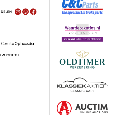
DELEN
er Comité Opheusden.
n te winnen.