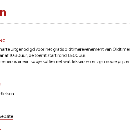
en
ING
harte uitgenodigd voor het gratis oldtimerevenement van Oldtim
vanaf 10:30uur, de toerrit start rond 13:00uur.
emers is er een kopje koffie met wat lekkers en er zijn mooie prijze
P
fietsen
ebsite