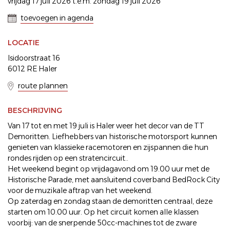
vrijdag 17 juli 2026 t.e.m. zondag 19 juli 2026
toevoegen in agenda
LOCATIE
Isidoorstraat 16
6012 RE Haler
route plannen
BESCHRIJVING
Van 17 tot en met 19 juli is Haler weer het decor van de TT
Demoritten. Liefhebbers van historische motorsport kunnen
genieten van klassieke racemotoren en zijspannen die hun
rondes rijden op een stratencircuit..
Het weekend begint op vrijdagavond om 19.00 uur met de
Historische Parade, met aansluitend coverband BedRock City
voor de muzikale aftrap van het weekend.
Op zaterdag en zondag staan de demoritten centraal, deze
starten om 10.00 uur. Op het circuit komen alle klassen
voorbij: van de snerpende 50cc-machines tot de zware