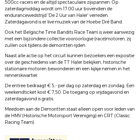
500cc-racers en de altijd spectaculaire zijspannen. Op
zaterdagmiddag wordt om 17.00 uur bovendien de
endurancewedstrijd 'De 2 Uur van Haler' verreden.
Zaterdagavond is er live muziek van de Hoebe Dré Band.
Ook het Belgische Time Bandits Race Team is weer aanwezig
met een bijzondere collectie vooroorlogse (race)motoren, zij
zullen ook tijdens de demoritten rijden.
Naast alle actie op het circuit kunnen bezoekers een expositie
over de geschiedenis van de TT Haler bekijken, historische
stationaire motoren bewonderen en een kijkje nemen in het
rennerskwartier.
De entree bedraagt € 5,- per dag op zaterdag en zondag. Een
weekendticket kost € 7,50. De toegang op vrijdagavond en
zaterdagavond is gratis.
Meedoen aan de Demoritten staat alleen open voor leden van
de HMV (Historische Motorsport Vereniging) en CRT (Classic
Racing Team).