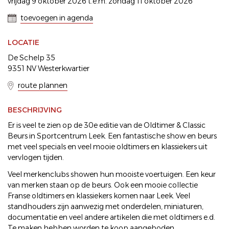
vrijdag 9 oktober 2026 t.e.m. zondag 11 oktober 2026
toevoegen in agenda
LOCATIE
De Schelp 35
9351 NV Westerkwartier
route plannen
BESCHRIJVING
Er is veel te zien op de 30e editie van de Oldtimer & Classic
Beurs in Sportcentrum Leek. Een fantastische show en beurs
met veel specials en veel mooie oldtimers en klassiekers uit
vervlogen tijden.
Veel merkenclubs showen hun mooiste voertuigen. Een keur
van merken staan op de beurs. Ook een mooie collectie
Franse oldtimers en klassiekers komen naar Leek. Veel
standhouders zijn aanwezig met onderdelen, miniaturen,
documentatie en veel andere artikelen die met oldtimers e.d.
Te maken hebben worden te koop aangeboden.