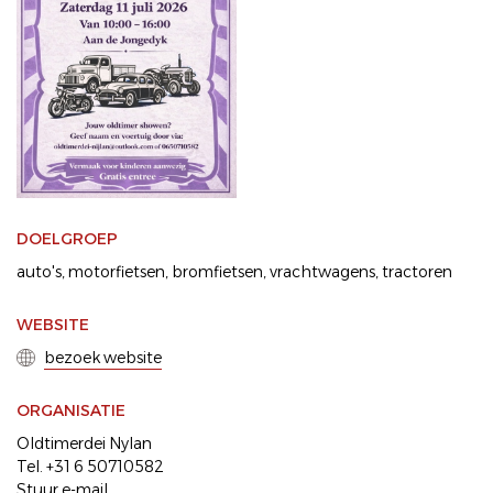
DOELGROEP
auto's
motorfietsen
bromfietsen
vrachtwagens
tractoren
WEBSITE
bezoek website
ORGANISATIE
Oldtimerdei Nylan
Tel. +31 6 50710582
Stuur e-mail