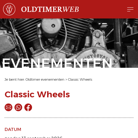
EVENEMENTEN
Je bent hier:
Oldtimer evenementen
>
Classic Wheels
Classic Wheels
DATUM