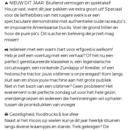
🔥 NIEUW DIT JAAR: Brullend vermogen en spektakel!
Hou je vast, want dit jaar pakken we extra groot uit! Speciaal
voor de liefhebbers van het ruigere werk is er een
spectaculaire demonstratie met authentieke oude raceauto's
en imposante Amerikaanse trucks. Voel de grond trillen en
hoor de pure pk's. Dit is actie en beleving die je niet mag
missen!
🚜 Iedereen met een warm hart voor erfgoed is welkom!
Heb je zelf een voertuig met een verhaal? Of het nu een
perfect gerestaureerde klassieker is, een legendarische
circuitwagen, een ronkende Zündapp of Kreidler, of een
historische tractor; jouw oldtimer is onze eregast! Kom langs,
sluit aan en show jouw machine aan het grote publiek.
Niet in het bezit van een oldtimer? Geen probleem! Het
evenement is dé perfecte zondag uit voor het hele gezin,
vriendengroepen en iedereen die herinneringen wil ophalen
tussen de pronkstukken van vroeger.
🍔 Gezelligheid, foodtrucks & live sfeer
Naast al het moois op wielen kun je dit jaar heerlijk struinen
langs diverse kraampjes en stands. Trek gekregen? De