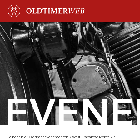
EVENE
Je bent hier:
Oldtimer evenementen
>
West Brabantse Molen Rit