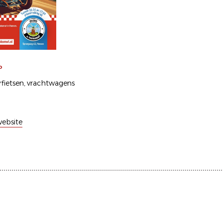
P
fietsen
vrachtwagens
ebsite