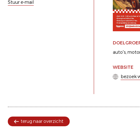
Stuur e-mail
DOELGROE
auto's
motor
WEBSITE
bezoek w
terug naar overzicht