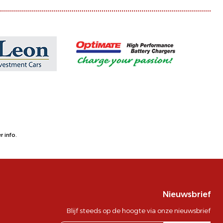
 info.
Nieuwsbrief
Blijf steeds op de hoogte via onze nieuwsbrief