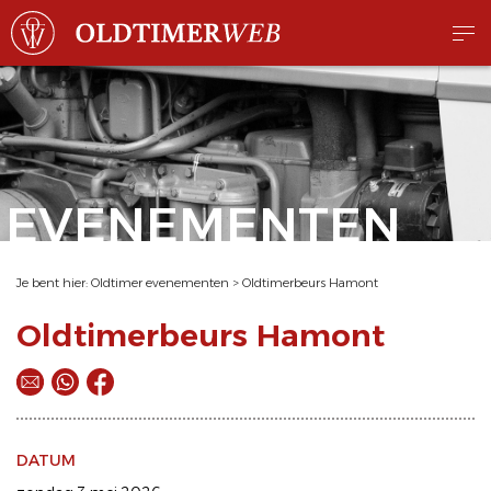
EVENEMENTEN
Je bent hier:
Oldtimer evenementen
>
Oldtimerbeurs Hamont
Oldtimerbeurs Hamont
DATUM