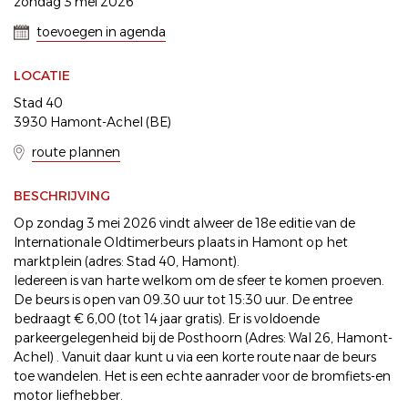
zondag 3 mei 2026
toevoegen in agenda
LOCATIE
Stad 40
3930 Hamont-Achel (BE)
route plannen
BESCHRIJVING
Op zondag 3 mei 2026 vindt alweer de 18e editie van de
Internationale Oldtimerbeurs plaats in Hamont op het
marktplein (adres: Stad 40, Hamont).
Iedereen is van harte welkom om de sfeer te komen proeven.
De beurs is open van 09.30 uur tot 15:30 uur. De entree
bedraagt € 6,00 (tot 14 jaar gratis). Er is voldoende
parkeergelegenheid bij de Posthoorn (Adres: Wal 26, Hamont-
Achel) . Vanuit daar kunt u via een korte route naar de beurs
toe wandelen. Het is een echte aanrader voor de bromfiets-en
motor liefhebber.