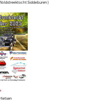
Woldstreektocht Siddeburen )
P
fietsen