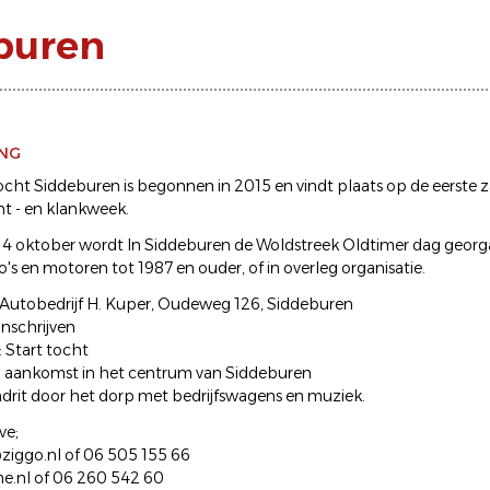
buren
ING
cht Siddeburen is begonnen in 2015 en vindt plaats op de eerste z
cht - en klankweek.
4 oktober wordt In Siddeburen de Woldstreek Oldtimer dag georg
o's en motoren tot 1987 en ouder, of in overleg organisatie.
: Autobedrijf H. Kuper, Oudeweg 126, Siddeburen
 Inschrijven
: Start tocht
0: aankomst in het centrum van Siddeburen
ndrit door het dorp met bedrijfswagens en muziek.
ve;
ziggo.nl of 06 505 155 66
.nl of 06 260 542 60