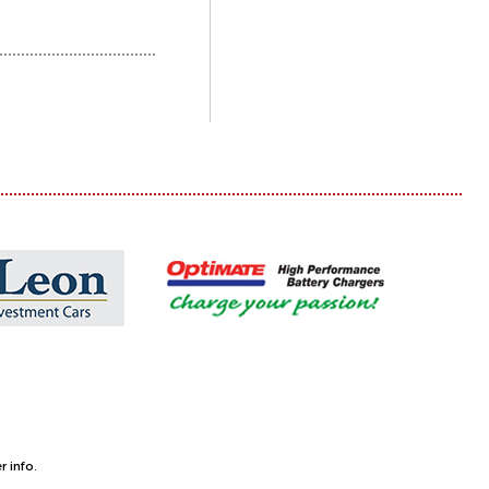
 info.