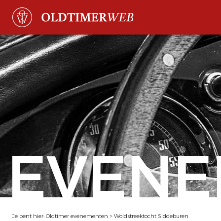
EVENE
Je bent hier:
Oldtimer evenementen
>
Woldstreektocht Siddeburen