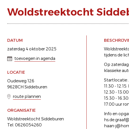
Woldstreektocht Sidde
DATUM
BESCHRIJV
zaterdag 4 oktober 2025
Woldstreekto
tijdens de li
toevoegen in agenda
Op zaterdag 
klassieke aut
LOCATIE
Startlocatie
Oudeweg 126
11.30 - 12.15:
9628CH Siddeburen
12.30 - 13.00
route plannen
15.30 - 16.3
17.00 uur ro
ORGANISATIE
Info en opga
Woldstreektocht Siddeburen
hs.de.graaf@
Tel. 0626054260
haan-j@home