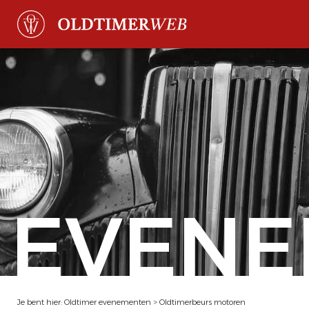
EVENE
Je bent hier:
Oldtimer evenementen
>
Oldtimerbeurs motoren