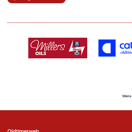
Wens 
Oldtimerweb