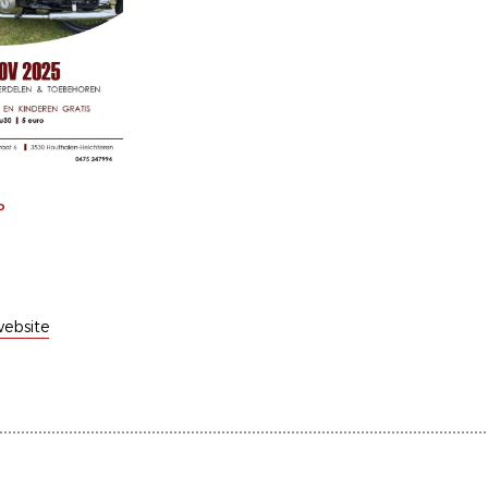
P
n
ebsite