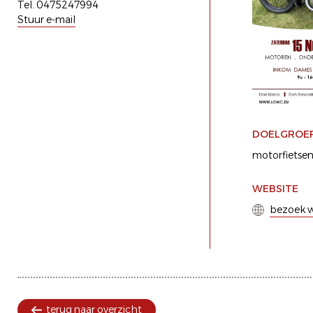
Tel. 0475247994
Stuur e-mail
DOELGROE
motorfietse
WEBSITE
bezoek w
terug naar overzicht