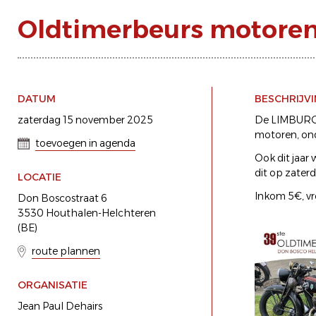
Oldtimerbeurs motore
DATUM
BESCHRIJV
zaterdag 15 november 2025
De LIMBURG
motoren, on
toevoegen in agenda
Ook dit jaa
dit op zater
LOCATIE
Inkom 5€, vr
Don Boscostraat 6
3530 Houthalen-Helchteren
(BE)
route plannen
ORGANISATIE
Jean Paul Dehairs