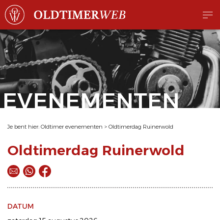
EVENEMENTEN
Je bent hier:
Oldtimer evenementen
>
Oldtimerdag Ruinerwold
Oldtimerdag Ruinerwold
DATUM