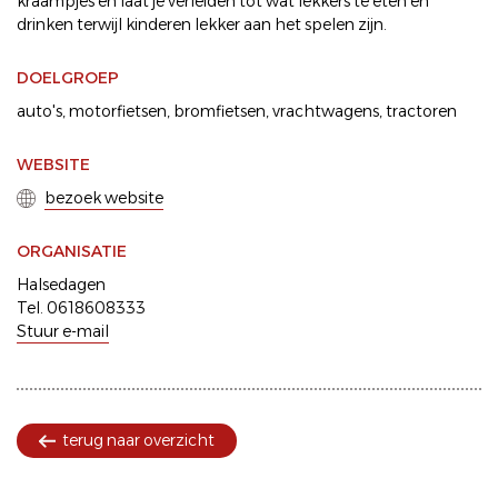
kraampjes en laat je verleiden tot wat lekkers te eten en
drinken terwijl kinderen lekker aan het spelen zijn.
DOELGROEP
auto's
motorfietsen
bromfietsen
vrachtwagens
tractoren
WEBSITE
bezoek website
ORGANISATIE
Halsedagen
Tel. 0618608333
Stuur e-mail
terug naar overzicht