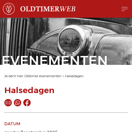
EVENEMENTEN
Je bent hier:
Oldtimer evenementen
>
Halsedagen
Halsedagen
DATUM