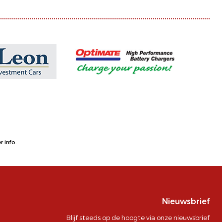
 info.
Nieuwsbrief
Blijf steeds op de hoogte via onze nieuwsbrief