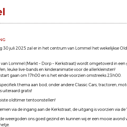
l
ING
30 juli 2025 zal er in het centrum van Lommel het wekelijkse Old
van Lommel (Markt – Dorp – Kerkstraat) wordt omgetoverd in een 
en, leuke live-bands en kinderanimatie voor de allerkleinsten!
start gaan om 17h00 en is het einde voorzien omstreeks 23h00.
pecifiek thema aan bod, onder andere Classic Cars, tractoren, motors.
 uiteraard gratis!
ste oldtimer tentoonstellen!
men via de ingang aan de Kerkstraat, de uitgang is voorzien via de 
n de weergoden ons goed gezind en kunnen wij er een mooie avond
netje.