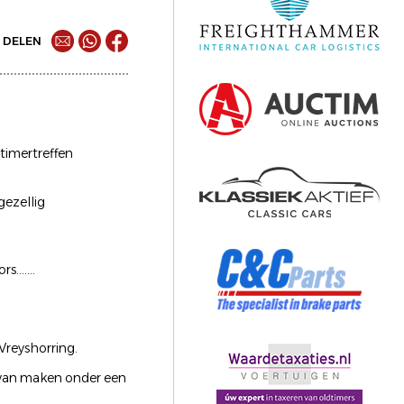
DELEN
timertreffen
gezellig
......
Vreyshorring.
 van maken onder een