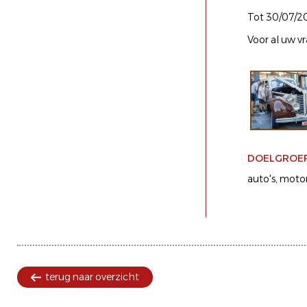
Tot 30/07/2
Voor al uw v
DOELGROE
auto's
motor
terug naar overzicht