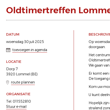
Oldtimertreffen Lomme
DATUM
BESCHRIJV
woensdag 30 juli 2025
Op woensdag 
doorgaan.
toevoegen in agenda
Het centrum 
Oldtimertreff
LOCATIE
We gaan van 
Dorp 7
Er komt een s
3920 Lommel (BE)
De toegang is
route plannen
Kom uw mooi
ORGANISATIE
U kunt deelne
Tel. 011552810
Hopelijk zij
Stuur e-mail
stralend zon