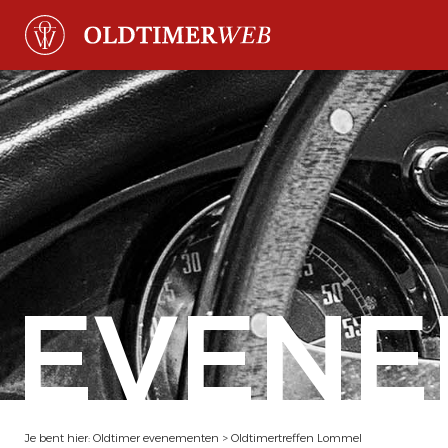
EVENE
Je bent hier:
Oldtimer evenementen
>
Oldtimertreffen Lommel