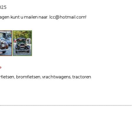
025
ragen kunt u mailen naar: lcc@hotmail.com!
P
fietsen
bromfietsen
vrachtwagens
tractoren