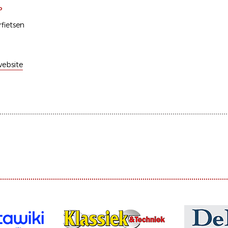
P
fietsen
ebsite