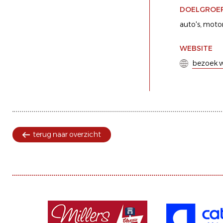
DOELGROE
auto's
motor
WEBSITE
bezoek w
terug naar overzicht