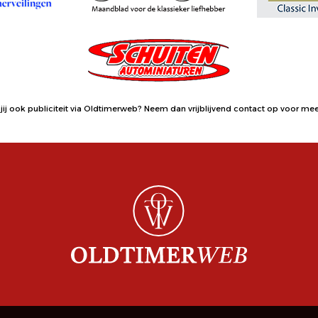
jij ook publiciteit via Oldtimerweb?
Neem dan vrijblijvend contact op
voor meer