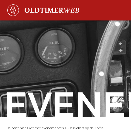
EVENE
Je bent hier:
Oldtimer evenementen
>
Klassiekers op de Koffie