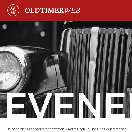
EVENE
Je bent hier:
Oldtimer evenementen
>
Retro Back To The Fifies Winterdance