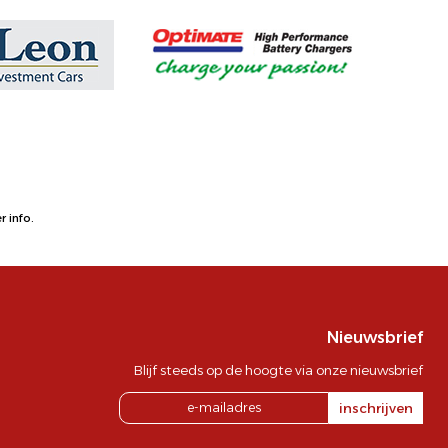
 info.
Nieuwsbrief
Blijf steeds op de hoogte via onze nieuwsbrief
inschrijven