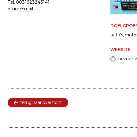
Tel. 0031623243141
Stuur e-mail
DOELGROE
auto's
motor
WEBSITE
bezoek w
terug naar overzicht