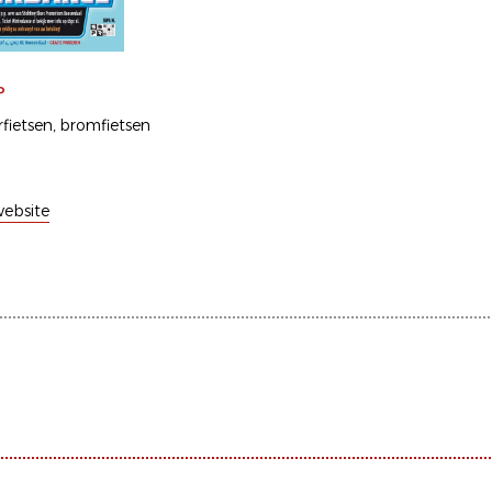
P
fietsen
bromfietsen
ebsite