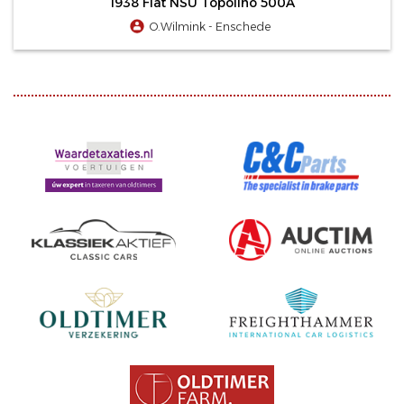
1938 Fiat NSU Topolino 500A
O.Wilmink - Enschede