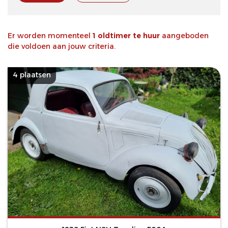
Er worden momenteel
1 oldtimer te huur
aangeboden
die voldoen aan jouw criteria.
4 plaatsen