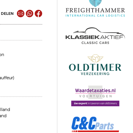
DELEN
on
auffeur)
lland
and