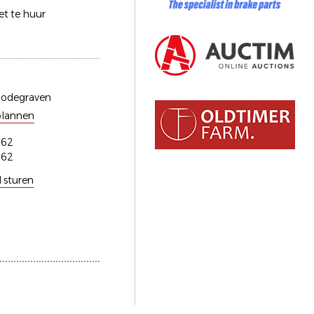
iet te huur
Bodegraven
plannen
262
262
l sturen