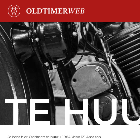
TE HU
Je bent hier:
Oldtimers te huur
>
1964 Volvo 121 Amazon