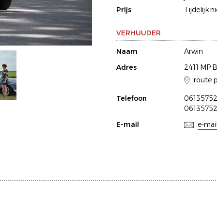
Prijs
Tijdelijk n
VERHUUDER
Naam
Arwin
Adres
2411 MP 
route 
Telefoon
0613575
0613575
E-mail
e-mai