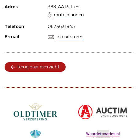
Adres
3881AA Putten
route plannen
Telefoon
0623631845
E-mail
e-mail sturen
terug naar overzicht