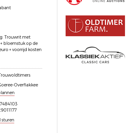
abant
g: Trouwrit met
 + bloemstuk op de
uro + voorrijd kosten
Trouwoldtimers
oeree-Overflakkee
plannen
87484103
29011177
l sturen