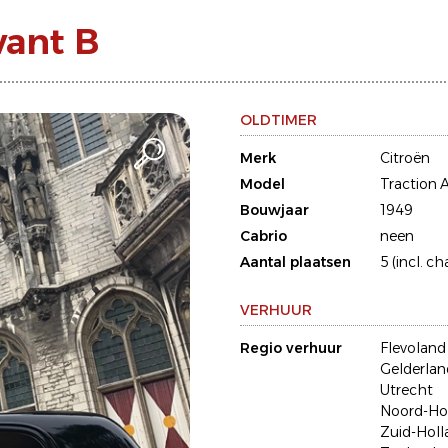
vant B
OLDTIMER
Merk
Citroën
Model
Traction 
Bouwjaar
1949
Cabrio
neen
Aantal plaatsen
5 (incl. ch
VERHUUR
Regio verhuur
Flevoland
Gelderlan
Utrecht
Noord-Ho
Zuid-Holl