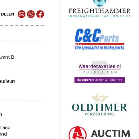
DELEN
Avant B
auffeur)
d
lland
and