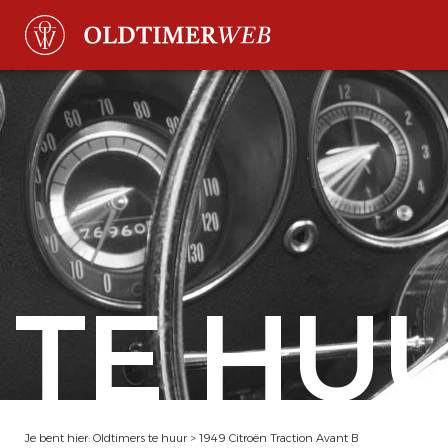
TE HU
Je bent hier:
Oldtimers te huur
>
1949 Citroën Traction Avant B