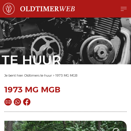
TE HUUR
Je bent hier:
Oldtimers te huur
>
1973 MG MGB
1973 MG MGB