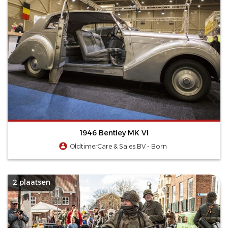
1946 Bentley MK VI
OldtimerCare & Sales BV - Born
2 plaatsen