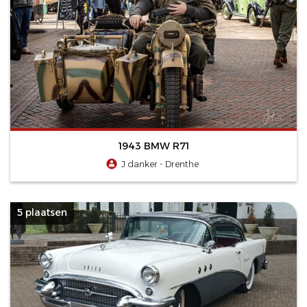
1943 BMW R71
J danker - Drenthe
5 plaatsen