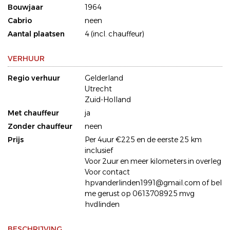
Bouwjaar
1964
Cabrio
neen
Aantal plaatsen
4 (incl. chauffeur)
VERHUUR
Regio verhuur
Gelderland
Utrecht
Zuid-Holland
Met chauffeur
ja
Zonder chauffeur
neen
Prijs
Per 4uur €225 en de eerste 25 km
inclusief
Voor 2uur en meer kilometers in overleg
Voor contact
hpvanderlinden1991@gmail.com of bel
me gerust op 0613708925 mvg
hvdlinden
BESCHRIJVING