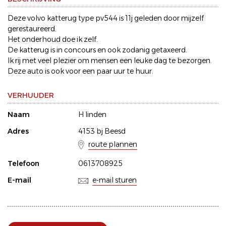
Deze volvo katterug type pv544 is 11j geleden door mijzelf
gerestaureerd.
Het onderhoud doe ik zelf.
De katterug is in concours en ook zodanig getaxeerd.
Ik rij met veel plezier om mensen een leuke dag te bezorgen.
Deze auto is ook voor een paar uur te huur.
VERHUUDER
Naam
H linden
Adres
4153 bj Beesd
route plannen
Telefoon
0613708925
E-mail
e-mail sturen