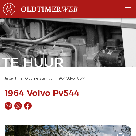
TE HUUR
Je bent hier:
Oldtimers te huur
>
1964 Volvo Pv544
1964 Volvo Pv544