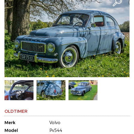
OLDTIMER
Merk
Volvo
Model
Pv544