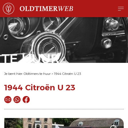
TE HUUR
Je bent hier:
Oldtimers te huur
>
1944 Citroën U 23
1944 Citroën U 23