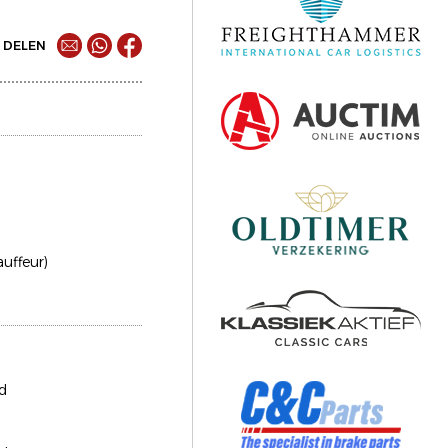
DELEN
auffeur)
d