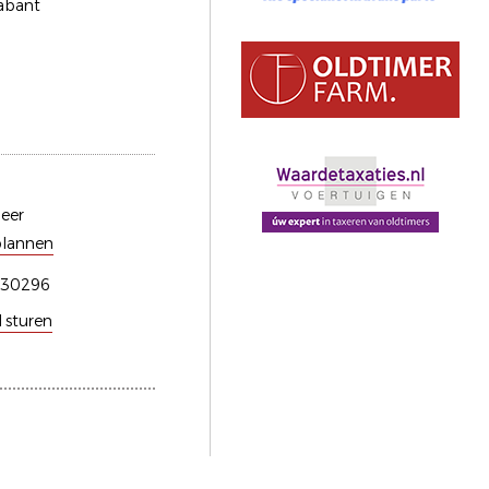
abant
eer
plannen
230296
l sturen