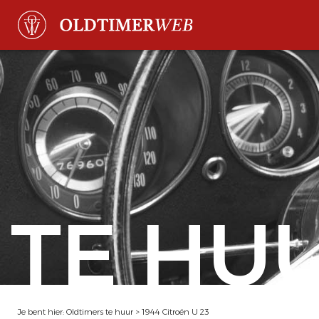
TE HU
Je bent hier:
Oldtimers te huur
>
1944 Citroën U 23