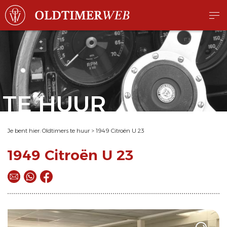
TE HUUR
Je bent hier:
Oldtimers te huur
>
1949 Citroën U 23
1949 Citroën U 23