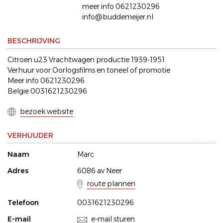
meer info 0621230296
info@buddemeijer.nl
BESCHRIJVING
Citroen u23 Vrachtwagen productie 1939-1951
Verhuur voor Oorlogsfilms en toneel of promotie
Meer info 0621230296
Belgie 0031621230296
bezoek website
VERHUUDER
Naam
Marc
Adres
6086 av Neer
route plannen
Telefoon
0031621230296
E-mail
e-mail sturen