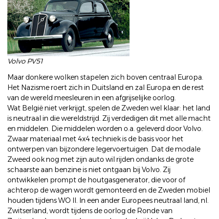
Volvo PV51
Maar donkere wolken stapelen zich boven centraal Europa.
Het Nazisme roert zich in Duitsland en zal Europa en de rest
van de wereld meesleuren in een afgrijselijke oorlog.
Wat België niet verkrijgt, spelen de Zweden wel klaar: het land
is neutraal in die wereldstrijd. Zij verdedigen dit met alle macht
en middelen. Die middelen worden o.a. geleverd door Volvo.
Zwaar materiaal met 4x4 techniek is de basis voor het
ontwerpen van bijzondere legervoertuigen. Dat de modale
Zweed ook nog met zijn auto wil rijden ondanks de grote
schaarste aan benzine is niet ontgaan bij Volvo. Zij
ontwikkelen prompt de houtgasgenerator, die voor of
achterop de wagen wordt gemonteerd en de Zweden mobiel
houden tijdens WO II. In een ander Europees neutraal land, nl.
Zwitserland, wordt tijdens de oorlog de Ronde van