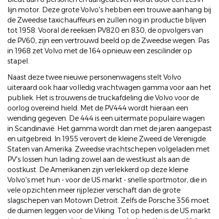
lijn motor. Deze grote Volvo's hebben een trouwe aanhang bij
de Zweedse taxichauffeurs en zullen nog in productie blijven
tot 1958. Vooral de reeksen PV820 en 830, de opvolgers van
de PV60, zijn een vertrouwd beeld op de Zweedse wegen. Pas
in 1968 zet Volvo met de 164 opnieuw een zescilinder op
stapel.
Naast deze twee nieuwe personenwagens stelt Volvo
uiteraard ook haar volledig vrachtwagen gamma voor aan het
publiek. Het is trouwens de truckafdeling die Volvo voor de
oorlog overeind hield. Met de PV444 wordt hieraan een
wending gegeven. De 444 is een uitermate populaire wagen
in Scandinavië. Het gamma wordt dan met de jaren aangepast
en uitgebreid. In 1955 verovert de kleine Zweed de Verenigde
Staten van Amerika. Zweedse vrachtschepen volgeladen met
PV's lossen hun lading zowel aan de westkust als aan de
oostkust. De Amerikanen zijn verlekkerd op deze kleine
Volvo's met hun - voor de US markt - snelle sportmotor, die in
vele opzichten meer rijplezier verschaft dan de grote
slagschepen van Motown Detroit. Zelfs de Porsche 356 moet
de duimen leggen voor de Viking. Tot op heden is de US markt