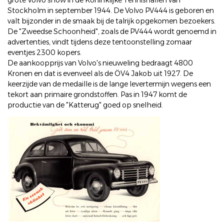
grote Volvo show in de Koninklijke Tennishallen van
Stockholm in september 1944. De Volvo PV444 is geboren en
valt bijzonder in de smaak bij de talrijk opgekomen bezoekers.
De "Zweedse Schoonheid", zoals de PV444 wordt genoemd in
advertenties, vindt tijdens deze tentoonstelling zomaar
eventjes 2300 kopers.
De aankoopprijs van Volvo's nieuweling bedraagt 4800
Kronen en dat is evenveel als de ÖV4 Jakob uit 1927. De
keerzijde van de medaille is de lange levertermijn wegens een
tekort aan primaire grondstoffen. Pas in 1947 komt de
productie van de "Katterug" goed op snelheid.