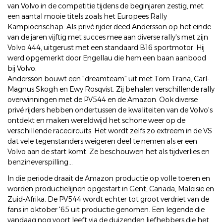
van Volvo in de competitie tijdens de beginjaren zestig, met
een aantal mooie titels zoals het Europees Rally
Kampioenschap. Als privé rijder deed Andersson op het einde
van de jaren vijftig met succes mee aan diverse rally's met zijn
Volvo 444, uitgerust met een standaard B16 sportmotor. Hij
werd opgemerkt door Engellau die hem een baan aanbood
bij Volvo.
Andersson bouwt een "dreamteam" uit met Tom Trana, Carl-
Magnus Skogh en Ewy Rosqvist. Zij behalen verschillende rally
overwinningen met de PV544 en de Amazon. Ook diverse
privé rijders hebben ondertussen de kwaliteiten van de Volvo's
ontdekt en maken wereldwijd het schone weer op de
verschillende racecircuits. Het wordt zelfs zo extreem in de VS
dat vele tegenstanders weigeren deel te nemen als er een
Volvo aan de start komt. Ze beschouwen het als tijdverlies en
benzineverspilling...
In die periode draait de Amazon productie op volle toeren en
worden productielijnen opgestart in Gent, Canada, Maleisië en
Zuid-Afrika. De PV544 wordt echter tot groot verdriet van de
fans in oktober '65 uit productie genomen. Een legende die
vandaag nog voort leeft via de duizenden liefhebbers die het