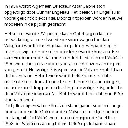
In 1956 wordt Algemeen Directeur Assar Gabrielsson
opgevolgd door Gunnar Engellau. Het beleid van Engellau is
vooral gericht op expansie. Door zijn toedoen worden nieuwe
modellen in de pijplijn gebracht.
Het succes van de PV spijst de kas in Göteburg en laat de
ontwikkeling van een tweede personenwagen toe. Jan
Wilsgaard wordt binnengehaald op de ontwerpafdeling en
tovert uit zijn tekenpen de mooie lijnen van de Amazon. Een
ruim vierdeursmodel dat meer comfort biedt dan de PV444. In
1956 wordt het eerste prototype van de Amazon aan de pers
voorgesteld. Het veiligheidsaspect van de Volvo neemt stilaan
de bovenhand. Het interieur wordt bekleed met zachte
materialen om de inzittende te beschermen bij aanrijdingen,
maar de meest frappante uitrusting is de veiligheidsgordel die
door Volvo-medewerker Nils Bohlin wordt bedacht en in 1959
standaard wordt.
De tijdloze lijnen van de Amazon staan garant voor een lange
productieperiode. Ook de andere Volvo's uit die tijd houden
het lang uit. De PV444 wordt na een ingrijpende facelift in
1958 de PV544 en zal nog tot eind 1965 op de band staan.