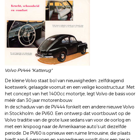
Volvo PV444 "Katterug"
De kleine Volvo staat bol van nieuwigheden: zelfdragend
koetswerk, gelaagde voorruit en een veilige kooistructuur. Met
het concept van het 1400cc motortje, legt Volvo de basis voor
méér dan 30 jaar motorenbouw.
In de schaduw van de PV444 fonkelt een andere nieuwe Volvo
in Stockholm: de PV60. Een ontwerp dat voortbouwt op de
Volvo traditie van de grote luxe sedans van voor de oorlog en
met een knipoog naar de Amerikaanse auto's uit diezelfde
periode. De PV60 is opnieuw een ruime limousine, die plaats
biedt aan 6 personen en aangedreven wordt door een zes in