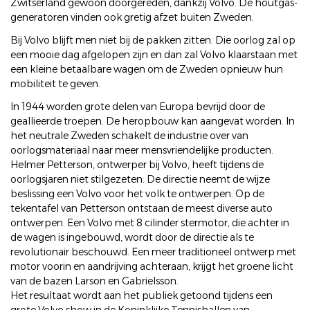
Zwitserland gewoon doorgereden, dankzij Volvo. De houtgas-
generatoren vinden ook gretig afzet buiten Zweden.
Bij Volvo blijft men niet bij de pakken zitten. Die oorlog zal op
een mooie dag afgelopen zijn en dan zal Volvo klaarstaan met
een kleine betaalbare wagen om de Zweden opnieuw hun
mobiliteit te geven.
In 1944 worden grote delen van Europa bevrijd door de
geallieerde troepen. De heropbouw kan aangevat worden. In
het neutrale Zweden schakelt de industrie over van
oorlogsmateriaal naar meer mensvriendelijke producten.
Helmer Petterson, ontwerper bij Volvo, heeft tijdens de
oorlogsjaren niet stilgezeten. De directie neemt de wijze
beslissing een Volvo voor het volk te ontwerpen. Op de
tekentafel van Petterson ontstaan de meest diverse auto
ontwerpen. Een Volvo met 8 cilinder stermotor, die achter in
de wagen is ingebouwd, wordt door de directie als te
revolutionair beschouwd. Een meer traditioneel ontwerp met
motor voorin en aandrijving achteraan, krijgt het groene licht
van de bazen Larson en Gabrielsson.
Het resultaat wordt aan het publiek getoond tijdens een