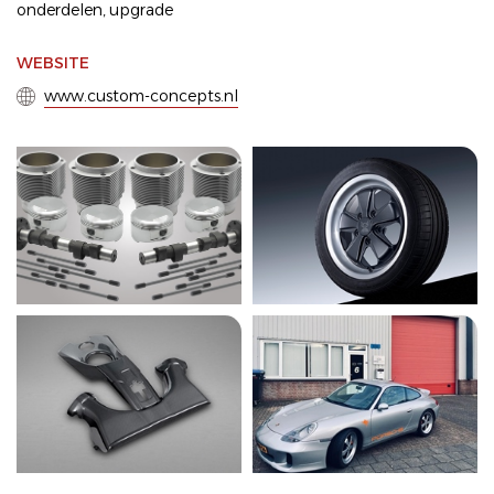
onderdelen
,
upgrade
WEBSITE
www.custom-concepts.nl