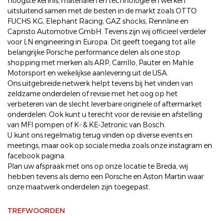
hoogste kennis, materialen en technologie en werken
uitsluitend samen met de besten in de markt zoals OTTO
FUCHS KG, Elephant Racing, GAZ shocks, Rennline en
Capristo Automotive GmbH. Tevens zijn wij officieel verdeler
voor LN engineering in Europa. Dit geeft toegang tot alle
belangrijke Porsche performance delen als one stop
shopping met merken als ARP, Carrillo, Pauter en Mahle
Motorsport en wekelijkse aanlevering uit de USA.
Ons uitgebreide netwerk helpt tevens bij het vinden van
zeldzame onderdelen of revisie met het oog op het
verbeteren van de slecht leverbare originele of aftermarket
onderdelen. Ook kunt u terecht voor de revisie en afstelling
van MFI pompen of K- & KE-Jetronic van Bosch.
U kunt ons regelmatig terug vinden op diverse events en
meetings, maar ook op sociale media zoals onze instagram en
facebook pagina.
Plan uw afspraak met ons op onze locatie te Breda, wij
hebben tevens als demo een Porsche en Aston Martin waar
onze maatwerk onderdelen zijn toegepast.
TREFWOORDEN