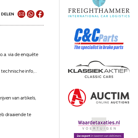
DELEN
o.a. via de enquête
technische info,...
jven van artikels,
eb draaiende te