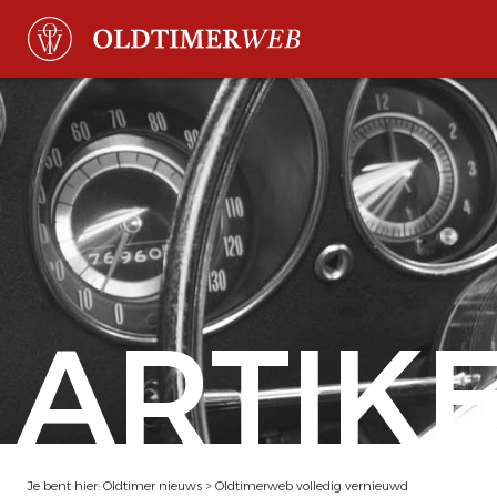
ARTIK
Je bent hier:
Oldtimer nieuws
>
Oldtimerweb volledig vernieuwd