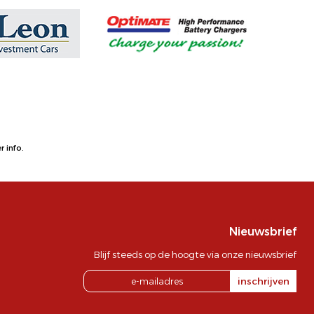
 info.
Nieuwsbrief
Blijf steeds op de hoogte via onze nieuwsbrief
inschrijven