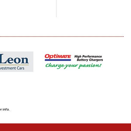
 info.