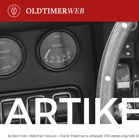
ARTIK
Je bent hier:
Oldtimer nieuws
>
Frank Elsermans verkoopt 139 veelal originele 2