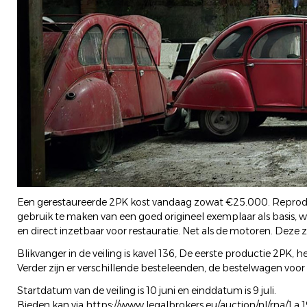
Een gerestaureerde 2PK kost vandaag zowat €25.000. Reproduct
gebruik te maken van een goed origineel exemplaar als basis, wo
en direct inzetbaar voor restauratie. Net als de motoren. Deze z
Blikvanger in de veiling is kavel 136, De eerste productie 2PK, h
Verder zijn er verschillende besteleenden, de bestelwagen voor 
Startdatum van de veiling is 10 juni en einddatum is 9 juli.
Bieden kan via
https://www.legalbrokers.eu/auction/nl/rna/1.a.1