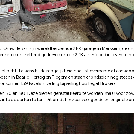
eld. Omwille van zijn wereldberoemde 2PK garage in Merksem, de org
ol kennis en ontzettend gedreven om de 2PK als erfgoed in leven te 
 verkocht. Telkens hij de mogelijkheid had tot overname of aankoop
odsen in Baarle-Hertog en Tiegem en staan er sindsdien nog steed
 komen 139 kavels in veiling bij veilinghuis Legal Brokers.
ren ’70 en ’80. Deze dienen gerestaureerd te worden, maar voor zow
ssante opportuniteiten. Dit omdat er zeer veel goede en originele o