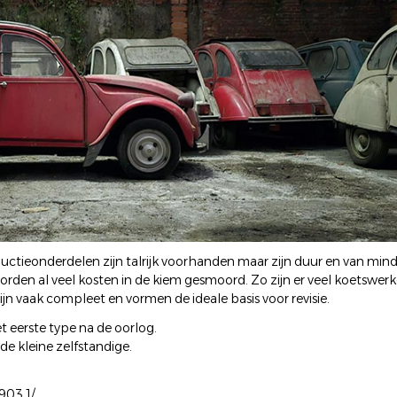
ieonderdelen zijn talrijk voorhanden maar zijn duur en van minde
rden al veel kosten in de kiem gesmoord. Zo zijn er veel koetswerke
ijn vaak compleet en vormen de ideale basis voor revisie.
et eerste type na de oorlog.
de kleine zelfstandige.
903.1/
.