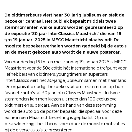
De oldtimerbeurs viert haar 30-jarig jubileum en stelt de
bezoeker centraal. Het publiek bepaalt middels twee
stemmomenten welke auto’s worden gepresenteerd op
de expositie ’30 jaar InterClassics Maastricht’ die van 16
t/m 19 januari 2025 in MECC Maastricht plaatsvindt. De
mooiste bezoekersverhalen worden gedeeld bij de auto’s
en de meest gekozen auto wordt de nieuwe postercar.
Van donderdag 16 tot en met zondag 19 januari 2025 is MECC
Maastricht voor de 30e editie hét internationale trefpunt voor
liefhebbers van oldtimers, youngtimers en supercars.
InterClassics viert het 30-jarige jubileum samen met haar fans.
De organisatie nodigt bezoekers uit om te stemmen op hun
favoriete auto’s uit 30 jaar InterClassics Maastricht. In twee
stemronden kan men kiezen uit meer dan 100 exclusieve
oldtimers en supercars. Aan de hand van deze stemming
wordt de auto op de poster bepaald, die speciaal voor deze
editie in een Maastrichtse setting is geplaatst. Op de
beursvloer krijgt het thema vorm door de mooiste motivaties
bij de diverse auto’s te presenteren.