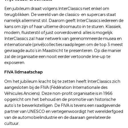
Een jubileum draait volgens InterClassics niet enkel om
terugblikken. De wereld van de classics- en supercars staat
namelijk allerminst stil. Daarom geeft InterClassics iedereen de
kans om zijn of haar ultieme droomauto in te sturen. Klassiek,
modern, fluisterstil of juist oorverdovend: alles is mogelijk.
InterClassics zal haar netwerk van gerenommeerde musea en
internationale (privé)collecties raadplegen om de top 3 meest
gevraagde auto’s in Maastricht te presenteren. Op die manier
zal de organisatie een nooit eerder vertoonde line-up te
exposeren.
FIVA lidmaatschap
Om het jubileum kracht bij te zetten heeft InterClassics zich
aangesloten bij de FIVA (Fédération Internationale des
Véhicules Anciens). Deze non-profit organisatie is in 1966
opgericht om het behoud en de promotie van historische
auto’s te bewerkstelligen. De FIVA is tevens een raadgevende
partner van UNESCO en vertegenwoordigt het werelderfgoed
van de automobielindustrie en de daaraan gerelateerde
cultuur.