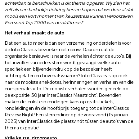
achterban te benadrukken is dit thema opgezet. Wij zien het
zelf als een bedankje richting hen en hopen dat we door al dat
moois een kort moment van keuzestress kunnen veroorzaken.
Een soort Top 2000 van de oldtimers!
”
Het verhaal maakt de auto
Dat een auto meer is dan een verzameling onderdelen is voor
de InterClassics-bezoeker niet nieuw. Daarom dat de
organisatie benieuwd is naar de verhalen áchter de auto’s. Bij
het invullen van ieders stem wordt gevraagd welke auto
specifiek een blijvende indruk op de bezoeker heeft
achtergelaten en bovenal: waarom? InterClassics is opzoek
naar de mooiste anekdotes, herinneringen en verhalen van die
ene speciale auto. De mooiste verhalen worden gedeeld op
de expositie ’30 jaar InterClassics Maastricht’. Bovendien
maken de leukste inzendingen kans op gratis tickets,
rondleidingen én de hoofdprijs: toegang tot de InterClassics
Preview Night! Een sterrendiner op de vooravond (15 januari
2025) van InterClassics die plaatsvindt tússen de auto’s van de
thema expositie!
Vrije keuze: droomauto