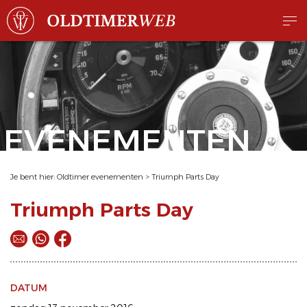
EVENEMENTEN
Je bent hier:
Oldtimer evenementen
>
Triumph Parts Day
Triumph Parts Day
DATUM