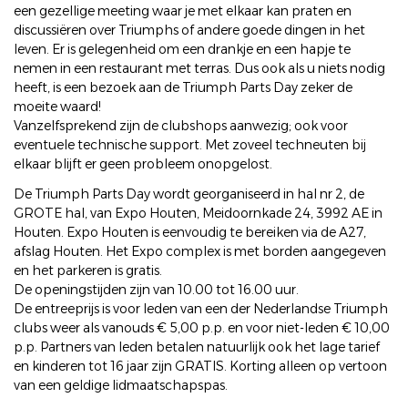
een gezellige meeting waar je met elkaar kan praten en
discussiëren over Triumphs of andere goede dingen in het
leven. Er is gelegenheid om een drankje en een hapje te
nemen in een restaurant met terras. Dus ook als u niets nodig
heeft, is een bezoek aan de Triumph Parts Day zeker de
moeite waard!
Vanzelfsprekend zijn de clubshops aanwezig; ook voor
eventuele technische support. Met zoveel techneuten bij
elkaar blijft er geen probleem onopgelost.
De Triumph Parts Day wordt georganiseerd in hal nr 2, de
GROTE hal, van Expo Houten, Meidoornkade 24, 3992 AE in
Houten. Expo Houten is eenvoudig te bereiken via de A27,
afslag Houten. Het Expo complex is met borden aangegeven
en het parkeren is gratis.
De openingstijden zijn van 10.00 tot 16.00 uur.
De entreeprijs is voor leden van een der Nederlandse Triumph
clubs weer als vanouds € 5,00 p.p. en voor niet-leden € 10,00
p.p. Partners van leden betalen natuurlijk ook het lage tarief
en kinderen tot 16 jaar zijn GRATIS. Korting alleen op vertoon
van een geldige lidmaatschapspas.