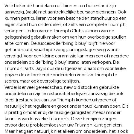
Vele bekende handelaren uit binnen- en buitenland zijn
aanwezig, (vaak) met aantrekkelijke beursaanbiedingen. Ook
kunnen particulieren voor een bescheiden standhuur op een
eigen stand hun onderdelen, of zelfs een complete Triumph,
verkopen. Leden van de Triumph Clubs kunnen van de
gelegenheid gebruik maken om van hun overbodige spullen
af te komen. De succesvolle “bring & buy” blijft hiervoor
gehandhaafd, waarbij de vorig jaar ingeslagen weg wordt
vervolgd. Voor een kleine commissie kan men een of meerdere
onderdelen op de “bring & buy” stand laten verkopen. De
Triumph Parts Day is dus de uitgelezen plaats om voor leuke
prijzen de ontbrekende onderdelen voor uw Triumph te
scoren, maar ook overtollige te slijten.
Verder is er veel gereedschap, new old stock en gebruikte
onderdelen en zijn er restauratiebedrijven aanwezig die ook
(deel-)restauraties aan uw Triumph kunnen uitvoeren of
natuurlijk het reguliere en groot onderhoud kunnen doen. Dit
is prettig omdat er bij de huidige garagisten steeds minder
kennis is van klassieke Triumph's. Deze bedrijven zorgen
ervoor dat u probleemloos van uw Triumph kunt genieten.
Maar het gaat natuurlijk niet alleen om onderdelen, het is ook