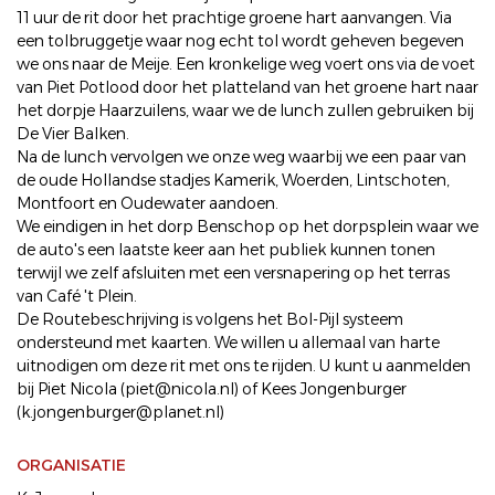
11 uur de rit door het prachtige groene hart aanvangen. Via
een tolbruggetje waar nog echt tol wordt geheven begeven
we ons naar de Meije. Een kronkelige weg voert ons via de voet
van Piet Potlood door het platteland van het groene hart naar
het dorpje Haarzuilens, waar we de lunch zullen gebruiken bij
De Vier Balken.
Na de lunch vervolgen we onze weg waarbij we een paar van
de oude Hollandse stadjes Kamerik, Woerden, Lintschoten,
Montfoort en Oudewater aandoen.
We eindigen in het dorp Benschop op het dorpsplein waar we
de auto's een laatste keer aan het publiek kunnen tonen
terwijl we zelf afsluiten met een versnapering op het terras
van Café 't Plein.
De Routebeschrijving is volgens het Bol-Pijl systeem
ondersteund met kaarten. We willen u allemaal van harte
uitnodigen om deze rit met ons te rijden. U kunt u aanmelden
bij Piet Nicola (piet@nicola.nl) of Kees Jongenburger
(k.jongenburger@planet.nl)
ORGANISATIE