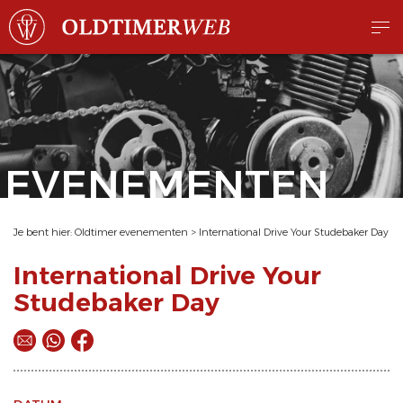
EVENEMENTEN
Je bent hier:
Oldtimer evenementen
>
International Drive Your Studebaker Day
International Drive Your
Studebaker Day