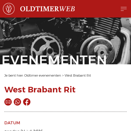
EVENEMENTEN
Je bent hier:
Oldtimer evenementen
>
West Brabant Rit
West Brabant Rit
DATUM