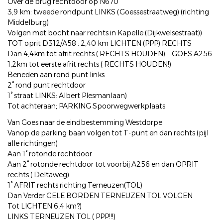
Over de brug rechtdoor op N670
3,9 km: tweede rondpunt LINKS (Goessestraatweg) (richting
Middelburg)
Volgen met bocht naar rechts in Kapelle (Dijkwelsestraat))
TOT oprit D312/A58 : 2,40 km LICHTEN (PPP) RECHTS
Dan 4,4km tot afrit rechts ( RECHTS HOUDEN) —GOES A256
1,2km tot eerste afrit rechts ( RECHTS HOUDEN!)
Beneden aan rond punt links
2° rond punt rechtdoor
1° straat LINKS: Albert Plesmanlaan)
Tot achteraan; PARKING Spoorwegwerkplaats
Van Goes naar de eindbestemming Westdorpe
Vanop de parking baan volgen tot T-punt en dan rechts (pijl
alle richtingen)
Aan 1° rotonde rechtdoor
Aan 2° rotonde rechtdoor tot voorbij A256 en dan OPRIT
rechts ( Deltaweg)
1° AFRIT rechts richting Terneuzen(TOL)
Dan Verder GELE BORDEN TERNEUZEN TOL VOLGEN
Tot LICHTEN 6,4 km?)
LINKS TERNEUZEN TOL ( PPP!!!)