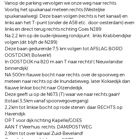
Vanop de parking vervolgen we onze weg naar rechts.
Voorbij het spuikanaal meteen rechts (Westeljke
spuikanaalweg). Deze baan volgen (rechts is het kanaal) en
links aan het T-punt (onder de A58 etc.. door-oesterdam) even
links en direct terug rechts richting Goes N289.
Na 2,2 km op de oude rijksweg rondpunt : links Krabbendijke
volgen (dit blijft de N289)
Deze baan gedurende 7,5 km volgen tot AFSLAG BORD
OOSTDIJK!( Bolwerk!)
In OOSTDIJK na 820 m aan T naar rechts! ( Nieuwlandse
binnendijk)
NA 500m flauwe bocht naar rechts: over de spoorweg en
meteen naar rechts op de Inundatieweg, later Koksedijk dan
flauwe linkse bocht naar Olzendedijk.
Deze geeft ui op de N673 (T) waar we naar rechts gaan!
(totaal 3,5km vanaf spoorwegovergang)
2,2km tot linkse bocht op rode stenen: daar RECHTS op
Havendijk
OP T voor dijk richting Kapelle/GOES
AAN T t'Veerhuis: rechts: DAM/POSTWEG
2,9km tot over kanaal Zuid-Beveland!