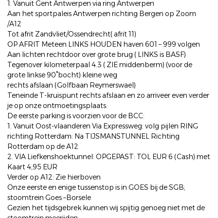
1. Vanuit Gent Antwerpen via ring Antwerpen
Aan het sportpaleis Antwerpen richting Bergen op Zoom
/A12
Tot afrit Zandvliet/Ossendrecht( afrit 11)
OP AFRIT Meteen LINKS HOUDEN haven 601 – 999 volgen
Aan lichten rechtdoor over grote brug ( LINKS is BASF)
Tegenover kilometerpaal 4.3 ( ZIE middenberm) (voor de
grote linkse 90°bocht) kleine weg
rechts afslaan (Golfbaan Reymerswael)
Teneinde T-kruispunt rechts afslaan en zo arriveer even verder
je op onze ontmoetingsplaats.
De eerste parking is voorzien voor de BCC:
1. Vanuit Oost-vlaanderen Via Expressweg: volg pijlen RING
richting Rotterdam: Na TIJSMANSTUNNEL Richting
Rotterdam op de A12
2. VIA Liefkenshoektunnel: OPGEPAST: TOL EUR 6 (Cash) met
Kaart 4,95 EUR
Verder op A12: Zie hierboven
Onze eerste en enige tussenstop is in GOES bij de SGB;
stoomtrein Goes –Borsele
Gezien het tijdsgebrek kunnen wij spijtig genoeg niet met de