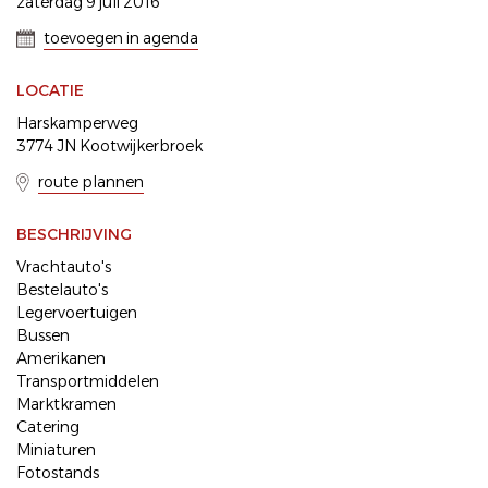
zaterdag 9 juli 2016
toevoegen in agenda
LOCATIE
Harskamperweg
3774 JN Kootwijkerbroek
route plannen
BESCHRIJVING
Vrachtauto's
Bestelauto's
Legervoertuigen
Bussen
Amerikanen
Transportmiddelen
Marktkramen
Catering
Miniaturen
Fotostands