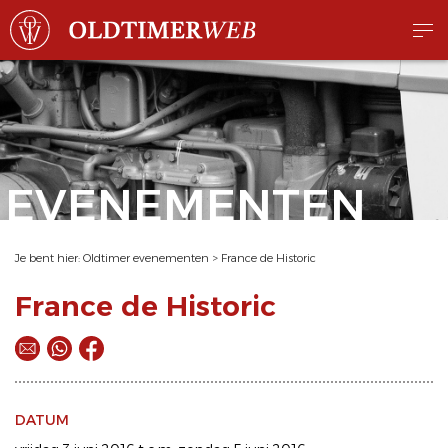
EVENEMENTEN
Je bent hier:
Oldtimer evenementen
>
France de Historic
France de Historic
DATUM