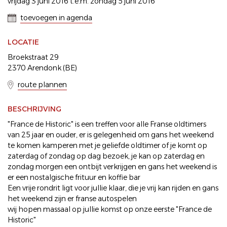
vrijdag 3 juni 2016 t.e.m. zondag 5 juni 2016
toevoegen in agenda
LOCATIE
Broekstraat 29
2370 Arendonk (BE)
route plannen
BESCHRIJVING
"France de Historic" is een treffen voor alle Franse oldtimers
van 25 jaar en ouder, er is gelegenheid om gans het weekend
te komen kamperen met je geliefde oldtimer of je komt op
zaterdag of zondag op dag bezoek, je kan op zaterdag en
zondag morgen een ontbijt verkrijgen en gans het weekend is
er een nostalgische frituur en koffie bar
Een vrije rondrit ligt voor jullie klaar, die je vrij kan rijden en gans
het weekend zijn er franse autospelen
wij hopen massaal op jullie komst op onze eerste "France de
Historic"