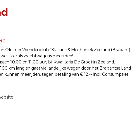
nd
ING
 van Oldimer Vriendenclub "Klassiek & Mechaniek Zeeland (Brabant)
wel luxe als vrachtwagens meerijden!
ussen 10.00 en 11.00 uur, bij Kwalitaria De Groot in Zeeland.
ca 100 km lang en gaat via landelijke wegen door het Brabantse Land
en kunnen meerijden, tegen betaling van € 12,-- Incl. Consumpties.
ebsite