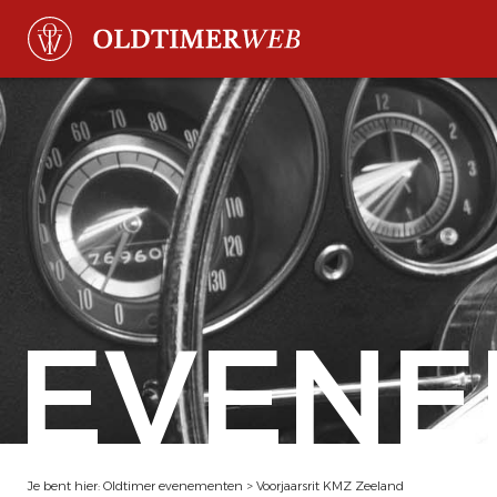
EVENE
Je bent hier:
Oldtimer evenementen
>
Voorjaarsrit KMZ Zeeland