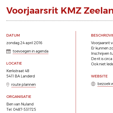
Voorjaarsrit KMZ Zeela
DATUM
BESCHRIJV
zondag 24 april 2016
Voorjaarsrit
Er kunnen zo
toevoegen in agenda
Inschrijven t
De rit is cir
LOCATIE
Ook niet led
Kerkstraat 48
5411 BA Landerd
WEBSITE
bezoek w
route plannen
ORGANISATIE
Ben van Nuland
Tel. 0487-531725