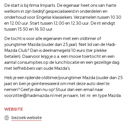
De start is bij firma Imparts. De eigenaar heet ons van harte
welkom in zijn bedrijf gespecialiseerd in onderdelen en
onderhoud voor Engelse klassiekers. Verzamelen tussen 10.30
en 12.00 uur. Start tussen 12.00 en 12.30 uur. De rit eindigt
tussen 15.30 en 16.30 uur.
De tocht is voor alle eigenaren met een oldtimer of
youngtimer Mazda (ouder dan 25 jaar). Niet lid van de Hadi-
Mazda Club? Dan is deelnamegeld 10 euro (ter plekke
betalen). Daarvoor krijg je o.a. een mooie toertocht en een
aantal consumpties op de lunchlocatie en een gezellige dag
met liefhebbers van oude Mazda's.
Heb je een rijdende oldtimer/youngtimer Mazda (ouder dan 25
jaar) en ben je geïnteresseerd om met deze auto deel te
nemen? Geef je dan nu op! Stuur dan een email naar
voorzitter@hadimazda.nl met je naam, tel. nr. en type Mazda.
WEBSITE
bezoek website