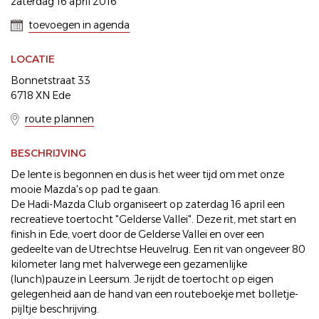
zaterdag 16 april 2016
toevoegen in agenda
LOCATIE
Bonnetstraat 33
6718 XN Ede
route plannen
BESCHRIJVING
De lente is begonnen en dus is het weer tijd om met onze
mooie Mazda's op pad te gaan.
De Hadi-Mazda Club organiseert op zaterdag 16 april een
recreatieve toertocht "Gelderse Vallei". Deze rit, met start en
finish in Ede, voert door de Gelderse Vallei en over een
gedeelte van de Utrechtse Heuvelrug. Een rit van ongeveer 80
kilometer lang met halverwege een gezamenlijke
(lunch)pauze in Leersum. Je rijdt de toertocht op eigen
gelegenheid aan de hand van een routeboekje met bolletje-
pijltje beschrijving.