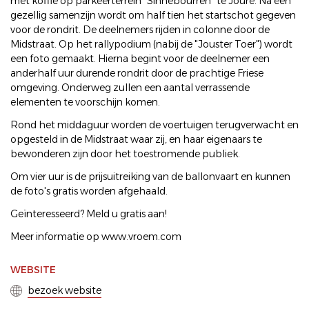
met koffie op parkeerterrein "Sinnebourren" te Joure. Na een
gezellig samenzijn wordt om half tien het startschot gegeven
voor de rondrit. De deelnemers rijden in colonne door de
Midstraat. Op het rallypodium (nabij de "Jouster Toer") wordt
een foto gemaakt. Hierna begint voor de deelnemer een
anderhalf uur durende rondrit door de prachtige Friese
omgeving. Onderweg zullen een aantal verrassende
elementen te voorschijn komen.
Rond het middaguur worden de voertuigen terugverwacht en
opgesteld in de Midstraat waar zij, en haar eigenaars te
bewonderen zijn door het toestromende publiek.
Om vier uur is de prijsuitreiking van de ballonvaart en kunnen
de foto's gratis worden afgehaald.
Geïnteresseerd? Meld u gratis aan!
Meer informatie op www.vroem.com
WEBSITE
bezoek website