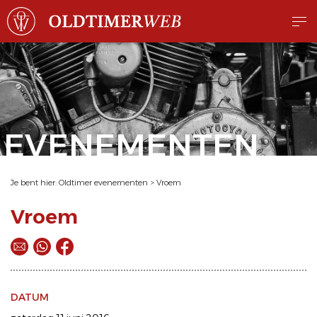
EVENEMENTEN
Je bent hier:
Oldtimer evenementen
>
Vroem
Vroem
DATUM