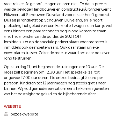
racetrekker. Je gelooft je ogen en oren niet. En dat is precies
was de bevlogen landbouwer en constructeur/uitvinder Gerrit
Flikweert uit Schouwen Duiveland voor elkaar heeft gebokst.
Dus als je rondfietst op Schouwen Duiveland, en je hoort
plotseling het geluid van een Formulie 1 wagen, dan kon je wel
eens binnen een paar seconden oog in oog komen te staan
met het monster van de polder, de SUZTOR.
Inmiddels is er op de speciale parkeerplaats voor motoren is
inmiddels ook de moeite waard. Ook daar staan unieke
exemplaren tussen. Zeker de moeite waard om daar ook even
rond te struinen.
Op zaterdag 11 juni beginnen de trainingen om 10 uur. De
races zelf beginnen om 12.30 uur. Het spektakel zal tot
ongeveer 17.00 uur duren. De entree bedraagt 5 euro per
persoon. Kinderen tot 12 jaar mogen nog steeds gratis naar
binnen. Wij nodigen iedereen uit om eens te komen genieten
van het nostalgische geluid en de bijbehorende sfeer.
WEBSITE
bezoek website