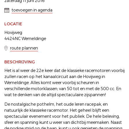
zaterdag 11 juni 2016
toevoegen in agenda
LOCATIE
Hovijweg
4424NC Wemeldinge
route plannen
BESCHRIJVING
Het is al weer de 22e keer dat de klassieke racemotoren voorbij
zullen racen op het kanaalcircuit aan de Hovijweg in
Wemeldinge. Alles komt weer voorbij scheuren in
verschillende motorklassen; van 50 tot en met de 500 cc. En
wat te denken van de altijd spectaculaire zijspannen!
De nostalgische pothelm, het oude leren racepak, en
natuurlijk de klassieke racemotor. Het geheel blijft een
spectaculair evenement voor het publiek. De hele beleving,
sfeer en spanning kunt u weer van dichtbij meemaken. Naast
de nodige strijd op de baan, kunt u ook genieten de spanning