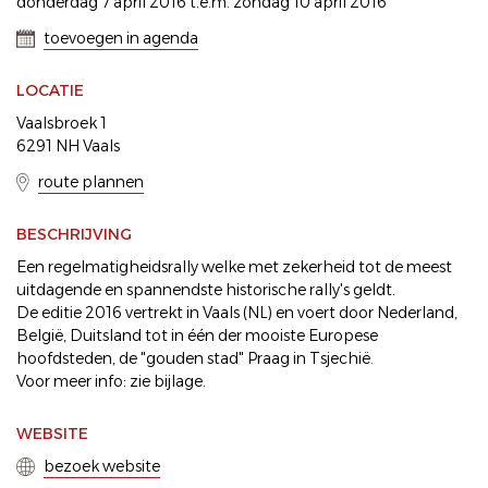
donderdag 7 april 2016 t.e.m. zondag 10 april 2016
toevoegen in agenda
LOCATIE
Vaalsbroek 1
6291 NH Vaals
route plannen
BESCHRIJVING
Een regelmatigheidsrally welke met zekerheid tot de meest
uitdagende en spannendste historische rally's geldt.
De editie 2016 vertrekt in Vaals (NL) en voert door Nederland,
België, Duitsland tot in één der mooiste Europese
hoofdsteden, de "gouden stad" Praag in Tsjechië.
Voor meer info: zie bijlage.
WEBSITE
bezoek website