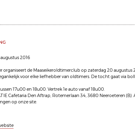
ING
 augustus 2016
er organiseert de Maaseikeroldtimerclub op zaterdag 20 augustus 
oegankelijk voor elke liefhebber van oldtimers. De tocht gaat via bolle
ssen 17u00 en 18u00. Vertrek 1e auto vanaf 18u00.
 Cafetaria Den Aftrap, Rotemerlaan 34, 3680 Neeroeteren (B). A
vingen op onze site.
ebsite