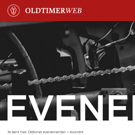
EVENE
Je bent hier:
Oldtimer evenementen
>
Avondrit