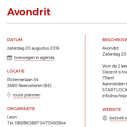
Avondrit
DATUM
BESCHRIJV
zaterdag 20 augustus 2016
Avondrit
Zaterdag 20
toevoegen in agenda
Voor de 2 ke
LOCATIE
Deze rit is t
75km!
Rotemerlaan 34
Aanmelden tu
3680 Neeroeteren (BE)
STARTLOCATIE
route plannen
info/inschrij
ORGANISATIE
WEBSITE
Leon
bezoek w
Tel. 089/863887 0477/493844