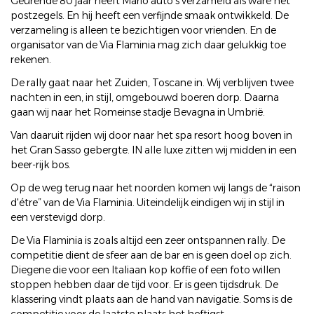
Geurende 80 jaar heeft Mario auto's verzameld als ware het
postzegels. En hij heeft een verfijnde smaak ontwikkeld. De
verzameling is alleen te bezichtigen voor vrienden. En de
organisator van de Via Flaminia mag zich daar gelukkig toe
rekenen.
De rally gaat naar het Zuiden, Toscane in. Wij verblijven twee
nachten in een, in stijl, omgebouwd boeren dorp. Daarna
gaan wij naar het Romeinse stadje Bevagna in Umbrië.
Van daaruit rijden wij door naar het spa resort hoog boven in
het Gran Sasso gebergte. IN alle luxe zitten wij midden in een
beer-rijk bos.
Op de weg terug naar het noorden komen wij langs de “raison
d'étre” van de Via Flaminia. Uiteindelijk eindigen wij in stijl in
een verstevigd dorp.
De Via Flaminia is zoals altijd een zeer ontspannen rally. De
competitie dient de sfeer aan de bar en is geen doel op zich.
Diegene die voor een Italiaan kop koffie of een foto willen
stoppen hebben daar de tijd voor. Er is geen tijdsdruk. De
klassering vindt plaats aan de hand van navigatie. Soms is de