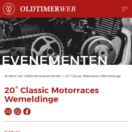
EVENEMENTEN
Je bent hier:
Oldtimer evenementen
>
20° Classic Motorraces Wemeldinge
20° Classic Motorraces
Wemeldinge